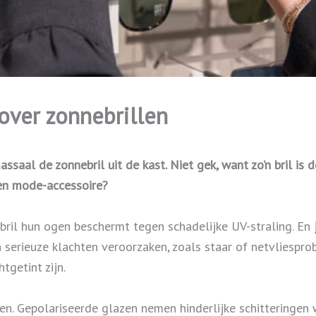
over zonnebrillen
assaal de zonnebril uit de kast. Niet gek, want zo’n bril is 
een mode-accessoire?
ril hun ogen beschermt tegen schadelijke UV-straling. En ja
n serieuze klachten veroorzaken, zoals staar of netvliespr
tgetint zijn.
n. Gepolariseerde glazen nemen hinderlijke schitteringen w