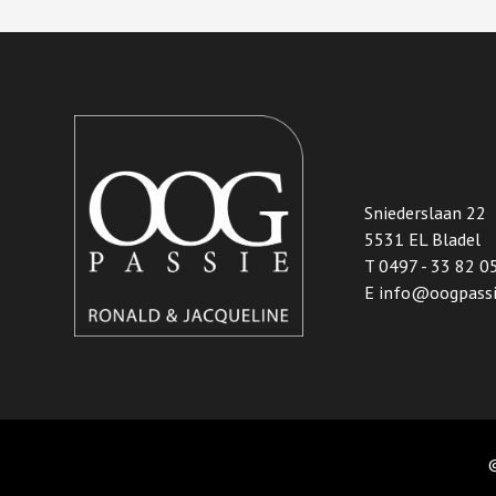
Sniederslaan 22
5531 EL Bladel
T
0497 - 33 82 0
E
info@oogpassi