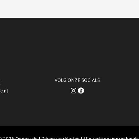
VOLG ONZE SOCIALS
5
Instagram
Facebook
e.nl
© 2026 Oogpassie |
Privacy verklaring
| Alle rechten voorbehoud