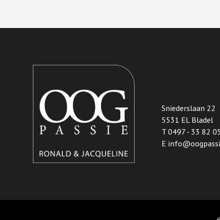
Sniederslaan 22
5531 EL Bladel
T
0497 - 33 82 0
E
info@oogpassi