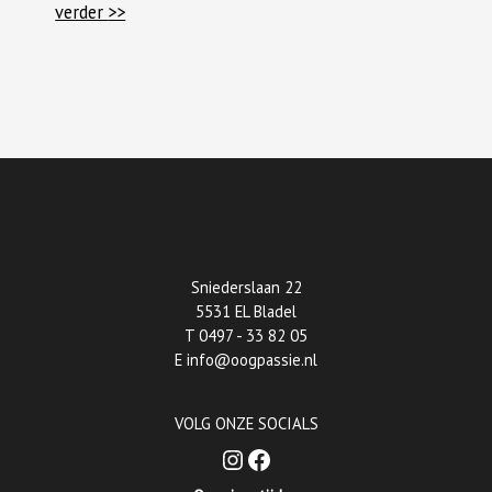
verder
>>
Sniederslaan 22
5531 EL Bladel
T
0497 - 33 82 05
E
info@oogpassie.nl
VOLG ONZE SOCIALS
Instagram
Facebook