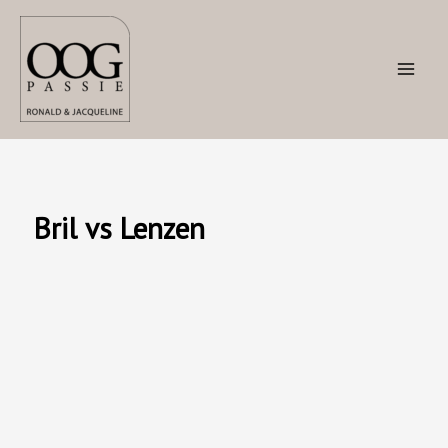
Ga
naar
de
inhoud
Bril vs Lenzen