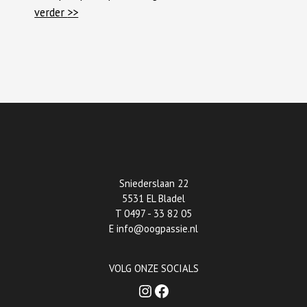
verder
>>
Sniederslaan 22
5531 EL Bladel
T
0497 - 33 82 05
E
info@oogpassie.nl
VOLG ONZE SOCIALS
Instagram
Facebook